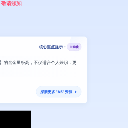
，
敬
请
须
知
核心重点提示：
自动化
指南】的含金量极高，不仅适合个人兼职，更
探索更多 "
A5
" 资源