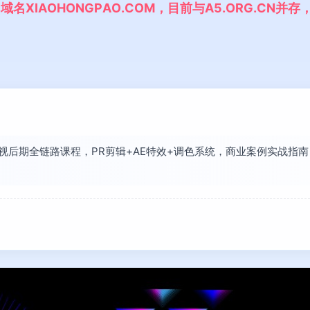
,
域
名
X
I
A
O
H
O
N
G
P
A
O
.
C
O
M
，
目
前
与
A
5
.
O
R
G
.
C
N
并
存
【影视后期全链路课程，PR剪辑+AE特效+调色系统，商业案例实战