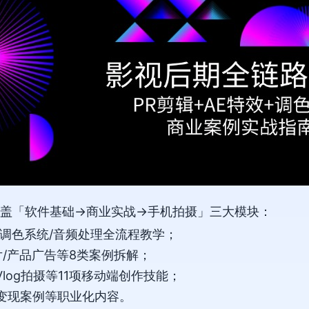
盖「软件基础→商业实战→手机拍摄」三大模块：
特效/调色系统/音频处理全流程教学；
传片/产品广告等8类案例拆解；
Vlog拍摄等11项移动端创作技能；
巧/变现案例等职业化内容。