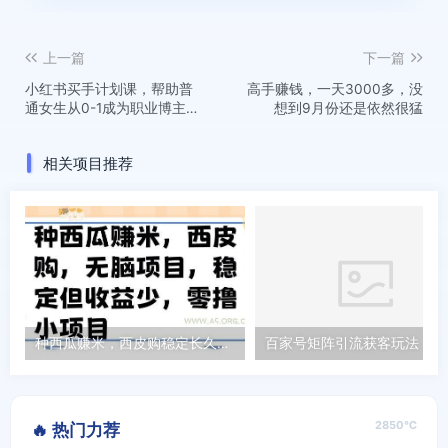
上一篇
下一篇
小红书买手计划课，帮助普
高手赚钱，一天3000多，没
通女生从0-1成为职业博主实
想到9月份还是依然很猛
现变现闭环
相关项目推荐
种西瓜赚米，西皮购稳定长久零撸小项目
百家号
2850℃
🔥 热门力荐