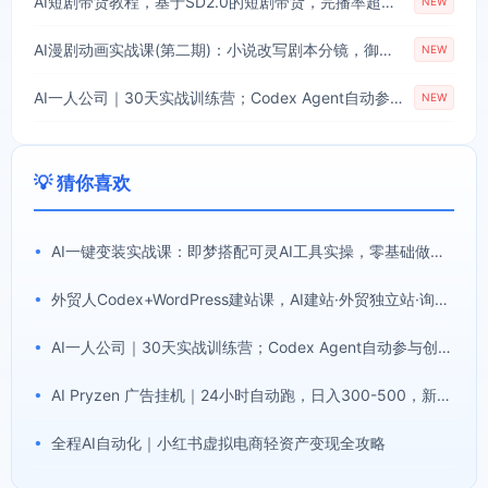
AI短剧带货教程，基于SD2.0的短剧带货，完播率超高的带货视频，无需抽卡品质拉满，从0到1完整实操流程
NEW
AI漫剧动画实战课(第二期)：小说改写剧本分镜，御灵画布即梦AI快速产出完整漫剧作品
NEW
AI一人公司｜30天实战训练营；Codex Agent自动参与创作全流程，内容流量变现完整实战教学
NEW
💡 猜你喜欢
•
AI一键变装实战课：即梦搭配可灵AI工具实操，零基础做出丝滑人物替换变装短视频
•
外贸人Codex+WordPress建站课，AI建站·外贸独立站·询盘承接，从0到1学会用Codex辅助建站(更新0810)
•
AI一人公司｜30天实战训练营；Codex Agent自动参与创作全流程，内容流量变现完整实战教学
•
AI Pryzen 广告挂机｜24小时自动跑，日入300-500，新手零门槛
•
全程AI自动化｜小红书虚拟电商轻资产变现全攻略