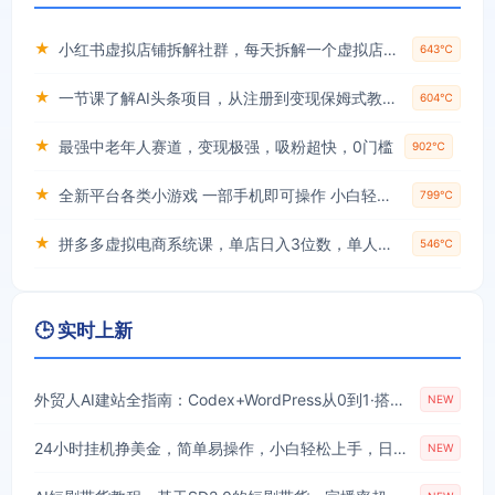
★
小红书虚拟店铺拆解社群，每天拆解一个虚拟店，简单实用(赠送小红书虚拟教程)
643℃
★
一节课了解AI头条项目，从注册到变现保姆式教学，零基础可以操作【揭秘】
604℃
★
最强中老年人赛道，变现极强，吸粉超快，0门槛
902℃
★
全新平台各类小游戏 一部手机即可操作 小白轻松上手 长期稳定 居家月入过万！！！
799℃
★
拼多多虚拟电商系统课，单店日入3位数，单人可管理3-8家店【附货源】
546℃
🕒 实时上新
外贸人AI建站全指南：Codex+WordPress从0到1·搭建高转化询盘站·解锁SEO/GEO流量新玩法-更新
NEW
24小时挂机挣美金，简单易操作，小白轻松上手，日入1000+
NEW