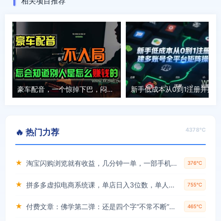
相关项目推荐
豪车配音，一个惊掉下巴，闷声发财的小生意，日赚15万!!!
4378℃
🔥 热门力荐
★
淘宝闪购浏览就有收益，几分钟一单，一部手机就可操作，操作简单，小白轻松日入3张【揭秘】
376℃
★
拼多多虚拟电商系统课，单店日入3位数，单人可管理3-8家店【附货源】
755℃
★
付费文章：佛学第二弹：还是四个字“不常不断”依托八不偈解读无我因果连续之理
465℃