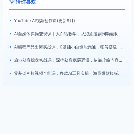
💡 猜你喜欢
•
YouTube AI视频创作课(更新8月)
•
AI自媒体实操变现课｜大白话教学，从短剧漫剧到动画制作，零基础也能掌握爆款内容创作与变现全流程
•
AI编程产品出海实战课，0基础小白也能跑通，账号搭建・多Agent开发・市场调研全流程，月入千刀跨境变现教程(更新)
•
旅业获客操盘实战课：深挖获客底层逻辑，依靠攻略内容搭建旅游行业稳定引流体系
•
零基础AI短视频全能课：多款AI工具实操，海量爆款模板搭配剪辑带货全流程