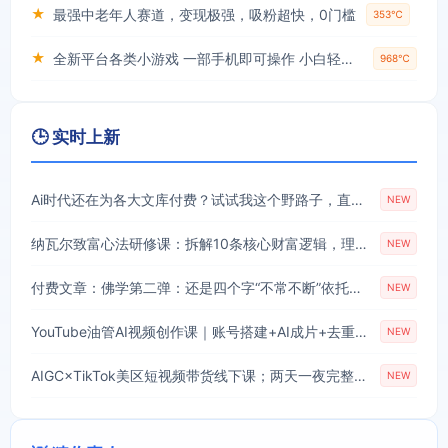
★
最强中老年人赛道，变现极强，吸粉超快，0门槛
353℃
★
全新平台各类小游戏 一部手机即可操作 小白轻松上手 长期稳定 居家月入过万！！！
968℃
🕒 实时上新
Ai时代还在为各大文库付费？试试我这个野路子，直接白嫖各大文库！
NEW
纳瓦尔致富心法研修课：拆解10条核心财富逻辑，理清不靠内卷实现被动收入的成长路径
NEW
付费文章：佛学第二弹：还是四个字“不常不断”依托八不偈解读无我因果连续之理
NEW
YouTube油管AI视频创作课｜账号搭建+AI成片+去重限流解决方案，YPP变现一站式教学(更新0809)
NEW
AIGC×TikTok美区短视频带货线下课；两天一夜完整回放，12小时高清视频收录头部操盘手全流程教学
NEW