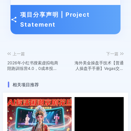
项目分享声明 | Project
Statement
上一篇
下一篇
2026年小红书搜索虚拟电商
海外美金操盘手技术【普通
陪跑训练营4.0，0成本投
人操盘手手册】Vegas交易
入，操作简单，月1w+被动
技术+聪明软件，日赚50-
收入
100U
相关项目推荐