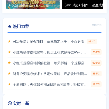
AI复活国潮京剧花旦，一颦一笑美到窒息，10分钟做出10W+爆款视频，多种变现方式，月入五位数
(9
1996℃
🔥 热门力荐
★
AI写作暴力掘金项目，单日稳定上千，小白必看
892℃
★
小红书操作虚拟资料，搬运工模式躺挣20W+，互联网的低成本路子！
236℃
★
小红书虚拟店铺拆解社群，每天拆解一个虚拟店，简单实用(赠送小红书虚拟教程)
920℃
★
财务IP变现必修课：从定位策略、产品设计到流量变现形成完整闭环
485℃
★
全新思路，教你如何用ai创建民间故事，轻松实现月入过万【揭秘】
192℃
🕒 实时上新