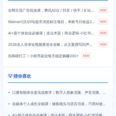
全网主流广告投放课，腾讯ADQ / 抖音 / 快手 / B 站实操教学，手把手教投手赚钱变现，全套变现拆解稳定出单
NEW
Walmart(沃尔玛)超市浏览标注项目，单账号日收益20+单电脑日收益可达800+带分佣机制【揭秘】
NEW
AI+新个体创业必修课｜道法术器｜商业逻辑·小红书流量·AI智能体｜低成本打造个人变现小生意全套教学
NEW
2026名人语录短视频赛道全攻略；从文案撰写到声音克隆部署，系统掌握涨粉变现双赢制作技术
NEW
别再瞎打工！小程序副业每天稳定躺赚200+
NEW
💡 猜你喜欢
•
口播智能体全套实战教学｜数字人形象克隆、声音克隆、AI视频生成、文案改写、软件配置零基础落地课
•
自媒体个人成长全能课：修炼镜头与语言功底，巧用AI做内容打造个人自媒体IP
•
AI+新个体创业必修课｜道法术器｜商业逻辑·小红书流量·AI智能体｜低成本打造个人变现小生意全套教学