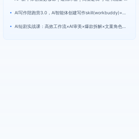
•
AI写作陪跑营3.0，Ai智能体创建写作skill(workbuddy)+人工手写模式(手搓模式)，去除AI痕迹(头条号、公众号、百家号)(更新0806)
•
AI短剧实战课：高效工作流×AI审美×爆款拆解×文案角色场景分镜×LibTV进阶×站位控制×从脚本到成片交付全流程