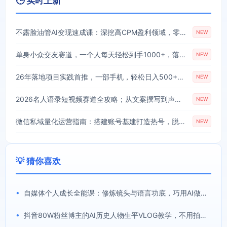
🕒 实时上新
不露脸油管AI变现速成课：深挖高CPM盈利领域，零出镜打造YouTube稳定收益账号
NEW
单身小众交友赛道，一个人每天轻松到手1000+，落地快、见效稳【揭秘】
NEW
26年落地项目实践首推，一部手机，轻松日入500+，长期稳定
NEW
2026名人语录短视频赛道全攻略；从文案撰写到声音克隆部署，系统掌握涨粉变现双赢制作技术
NEW
微信私域量化运营指南：搭建账号基建打造热号，脱敏风控规避运营各类高危风险
NEW
💡 猜你喜欢
•
自媒体个人成长全能课：修炼镜头与语言功底，巧用AI做内容打造个人自媒体IP
•
抖音80W粉丝博主的AI历史人物生平VLOG教学，不用拍摄不用露脸，AI帮你搞定，轻松解锁伙伴计划+精选收益