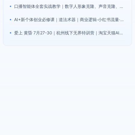
•
口播智能体全套实战教学｜数字人形象克隆、声音克隆、AI视频生成、文案改写、软件配置零基础落地课
•
AI+新个体创业必修课｜道法术器｜商业逻辑·小红书流量·AI智能体｜低成本打造个人变现小生意全套教学
•
爱上 黄昏 7月27-30｜杭州线下无界特训营｜淘宝天猫AI推广｜直通车人群｜全套PPT SOP思维导图资料包