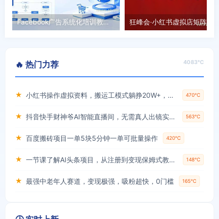
Facebook广告系统化培训教程，从开户到广告创建全教学，助力跨境新手入门海外投放
狂峰会·小红书虚拟店矩阵玩
4083℃
🔥 热门力荐
★
小红书操作虚拟资料，搬运工模式躺挣20W+，互联网的低成本路子！
470℃
★
抖音快手财神爷AI智能直播间，无需真人出镜实时互动，不封号礼物打赏赚到手软
563℃
★
百度搬砖项目一单5块5分钟一单可批量操作
420℃
★
一节课了解AI头条项目，从注册到变现保姆式教学，零基础可以操作【揭秘】
148℃
★
最强中老年人赛道，变现极强，吸粉超快，0门槛
165℃